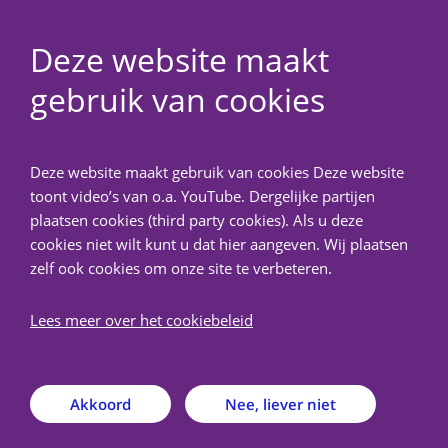
Deze website maakt
gebruik van cookies
NedMec+
Deze website maakt gebruik van cookies Deze website
Terug
toont video’s van o.a. YouTube. Dergelijke partijen
plaatsen cookies (third party cookies). Als u deze
Is toetsing nodig?
cookies niet wilt kunt u dat hier aangeven. Wij plaatsen
zelf ook cookies om onze site te verbeteren.
Onderzoek valt onder de WMO als het aan de
Lees meer over het cookiebeleid
volgende twee voorwaarden voldoet:
Er is sprake van medisch wetenschappelijk onderzoek
Akkoord
Nee, liever niet
én
Personen worden aan handelingen onderworpen of